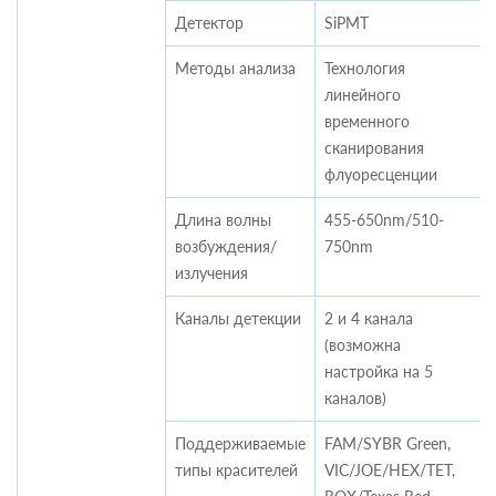
Детектор
SiPMT
Методы анализа
Технология
линейного
временного
сканирования
флуоресценции
Длина волны
455-650nm/510-
возбуждения/
750nm
излучения
Каналы детекции
2 и 4 канала
(возможна
настройка на 5
каналов)
Поддерживаемые
FAM/SYBR Green,
типы красителей
VIC/JOE/HEX/TET,