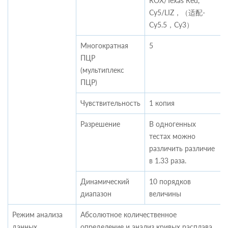
ROX/Texas Red,
Cy5/LIZ，（适配-
Cy5.5，Cy3）
Многократная
5
ПЦР
(мультиплекс
ПЦР)
Чувствительность
1 копия
Разрешение
В одногенных
тестах можно
различить различие
в 1.33 раза.
Динамический
10 порядков
диапазон
величины
Режим анализа
Абсолютное количественное
данных
определение и анализ кривых расплава