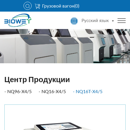
Грузовой вагон(
0
)
Русский язык
Центр Продукции
NQ96-X4/5
NQ16-X4/5
NQ16T-X4/5