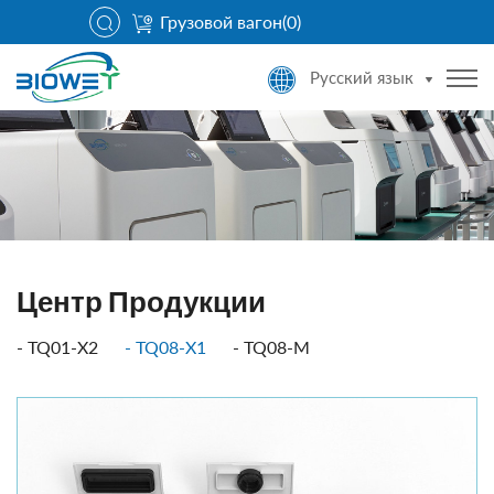
Грузовой вагон(
0
)
Русский язык
Центр Продукции
TQ01-X2
TQ08-X1
TQ08-M