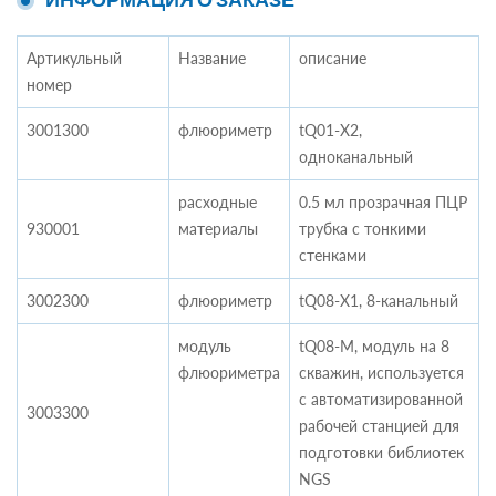
Артикульный
Название
описание
номер
3001300
флюориметр
tQ01-X2,
одноканальный
расходные
0.5 мл прозрачная ПЦР
930001
материалы
трубка с тонкими
стенками
3002300
флюориметр
tQ08-X1, 8-канальный
модуль
tQ08-M, модуль на 8
флюориметра
скважин, используется
с автоматизированной
3003300
рабочей станцией для
подготовки библиотек
NGS