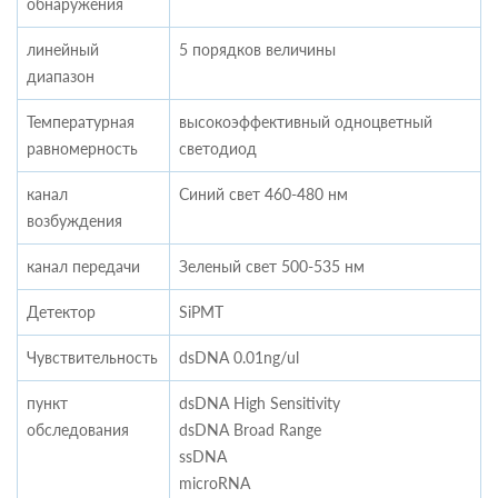
обнаружения
линейный
5 порядков величины
диапазон
Температурная
высокоэффективный одноцветный
равномерность
светодиод
канал
Синий свет 460-480 нм
возбуждения
канал передачи
Зеленый свет 500-535 нм
Детектор
SiPMT
Чувствительность
dsDNA 0.01ng/ul
пункт
dsDNA High Sensitivity
обследования
dsDNA Broad Range
ssDNA
microRNA