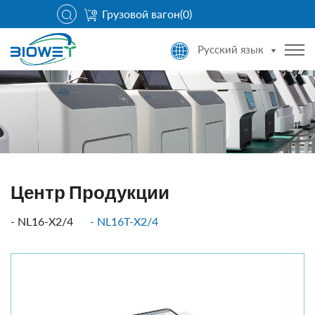
Грузовой вагон(
0
)
Русский язык
Центр Продукции
NL16-X2/4
NL16T-X2/4