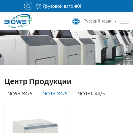
Грузовой вагон(
0
)
Русский язык
Центр Продукции
NQ96-X4/5
NQ16-X4/5
NQ16T-X4/5