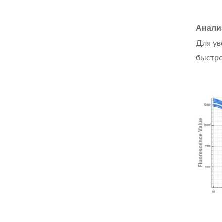
Анали
Для ув
быстро