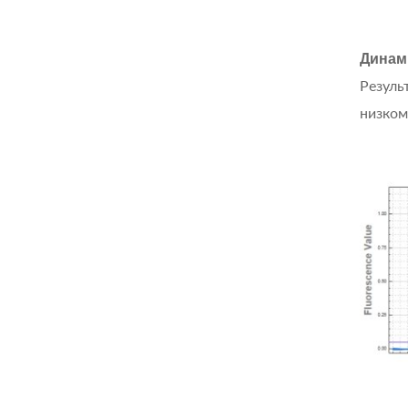
Динами
Резуль
низком