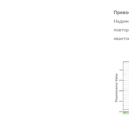
Прево
Надежн
повтор
квантов