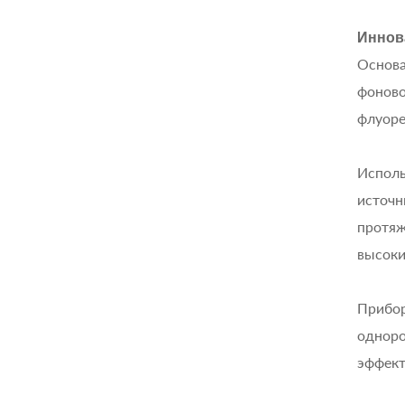
Иннов
Основа
фоново
флуоре
Исполь
источн
протяж
высоки
Прибор
одноро
эффект