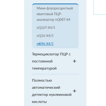
Мини-флуоресцентный
квантовый ПЦР-
анализатор nQ08T-X4
nQ16T-X4/5
nQ16-X4/5
nQ96-X4/5
Термоциклатор ПЦР с
постоянной
температурой
Полностью
автоматический
детектор нуклеиновой
кислоты