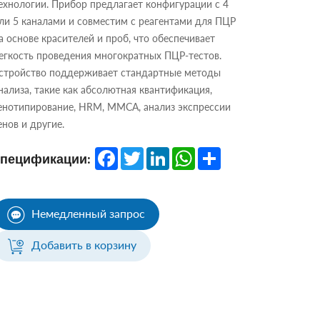
ехнологии. Прибор предлагает конфигурации с 4
ли 5 каналами и совместим с реагентами для ПЦР
а основе красителей и проб, что обеспечивает
егкость проведения многократных ПЦР-тестов.
стройство поддерживает стандартные методы
нализа, такие как абсолютная квантификация,
енотипирование, HRM, MMCA, анализ экспрессии
енов и другие.
Facebook
Twitter
LinkedIn
WhatsApp
Share
спецификации:
Немедленный запрос
Добавить в корзину