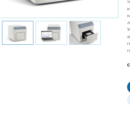
т
и
н
л
У
а
г
г