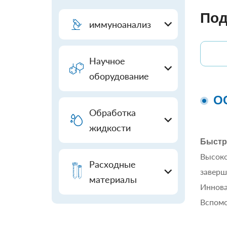
Под
иммуноанализ
Научное
оборудование
О
Обработка
жидкости
Быстр
Высоко
Расходные
заверш
материалы
Иннова
Вспомо