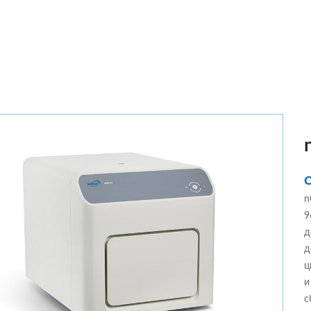
n
9
д
д
ц
и
с