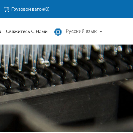
Грузовой вагон(
0
)
Русский язык
р
Свяжитесь С Нами