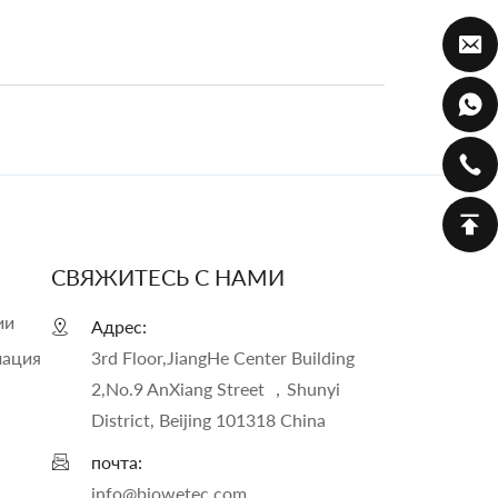
СВЯЖИТЕСЬ С НАМИ
ии
Адрес:
мация
3rd Floor,JiangHe Center Building
2,No.9 AnXiang Street ，Shunyi
District, Beijing 101318 China
почта:
info@biowetec.com